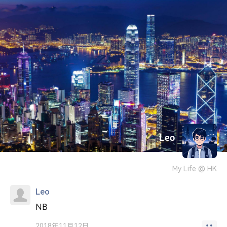
Leo
My Life @ HK
Leo
NB
2018年11月12日