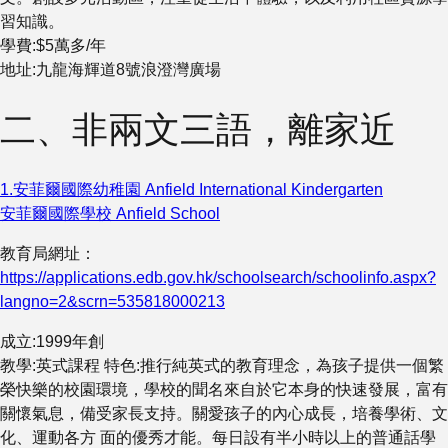
習知識。
學費:$5萬多/年
地址:九龍海輝道8號浪澄灣廣場
二、非兩文三語，離家近
1.
安菲爾國際幼稚園
Anfield International Kindergarten
安菲爾國際學校
Anfield School
教育局網址：
https://applications.edb.gov.hk/schoolsearch/schoolinfo.aspx?
langno=2&scrn=535818000213
成立:1999年創
教學:英式課程 特色:推行純英式的教育理念，為孩子提供一個繁
榮快樂的校園環境，學校的聞名來自於它本身的快速發展，富有
關懷氣息，備受家長支持。關愛孩子的內心成長，培養學術、文
化、運動各方 面的優秀才能。每日設有半小時以上的普通話學