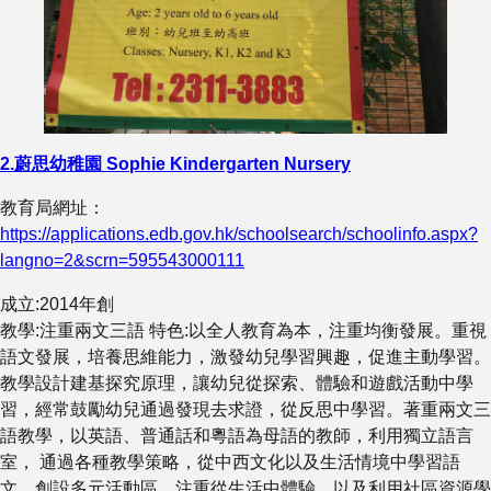
2.
蔚思幼稚園
Sophie Kindergarten Nursery
教育局網址：
https://applications.edb.gov.hk/schoolsearch/schoolinfo.aspx?
langno=2&scrn=595543000111
成立:2014年創
教學:注重兩文三語 特色:以全人教育為本，注重均衡發展。重視
語文發展，培養思維能力，激發幼兒學習興趣，促進主動學習。
教學設計建基探究原理，讓幼兒從探索、體驗和遊戲活動中學
習，經常鼓勵幼兒通過發現去求證，從反思中學習。著重兩文三
語教學，以英語、普通話和粵語為母語的教師，利用獨立語言
室， 通過各種教學策略，從中西文化以及生活情境中學習語
文。創設多元活動區，注重從生活中體驗，以及利用社區資源學