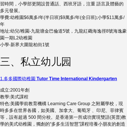
習時間，小學部更開設普通話、西班牙語，注重 語言及體藝的
多元發展。
學費:幼稚園$6萬多/年(半日班)$9萬多/年(全日班);小學$11萬多/
年
地址:幼兒/稚園-九龍塘金巴倫道5號，九龍紅磡海逸徑8號海逸豪
園一期L2幼稚園
小學-新界大圍龍柏街1號
三、私立幼儿园
1.
多多國際幼稚園
Tutor Time International Kindergarten
成立:2001年創
教學:美式課程
特色:美國學前教育機構 Learning Care Group 之附屬學校，現
時多多在世界各國，如美國、加拿大、葡萄牙 、印尼、菲律賓
等，設有超過 500 間分校。是香港第一所成功實現雙語(英普)教
學的美式幼稚園，獨創的“多多生活智慧”課程培養小朋友的創造