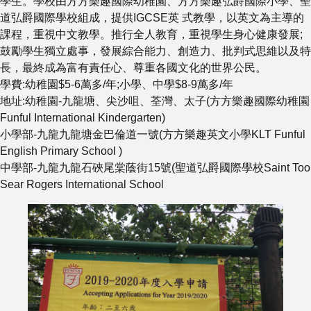
學生。學校由方方樂趣國際幼稚園、方方樂趣弘爵國際小學、聖
道弘爵國際學校組成，提供IGCSE英 式教學，以英文為主導的
課程，重視中文教學。推行全人教育，重視學生身心健康發展;
鼓勵學生獨立處事，發展綜合能力、創造力、批判式思維以及特
長，最終成為富有責任心、尊重各國文化的世界公民。
學費:幼稚園$5-6萬多/年;小學、中學$8-9萬多/年
地址:幼稚園-九龍塘、尖沙咀、荃灣、太子(方方樂趣國際幼稚園
Funful International Kindergarten)
小學部-九龍九龍塘金巴倫道一號(方方樂趣英文小學KLT Funful
English Primary School )
中學部-九龍九龍石硤尾棠蔭街15號(聖道弘爵國際學校Saint Too
Sear Rogers International School